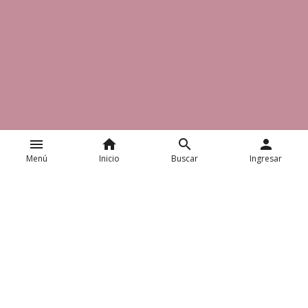
menu
home
search
person
Menú
Inicio
Buscar
Ingresar