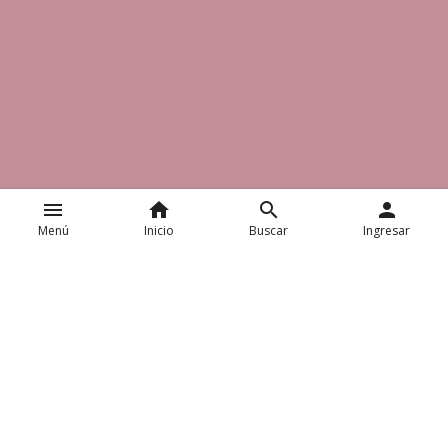
menu
home
search
person
Menú
Inicio
Buscar
Ingresar