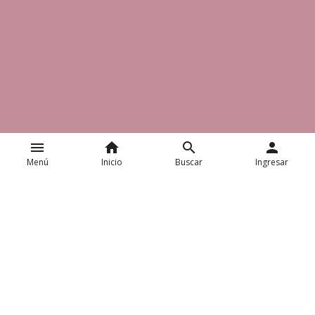
menu
home
search
person
Menú
Inicio
Buscar
Ingresar