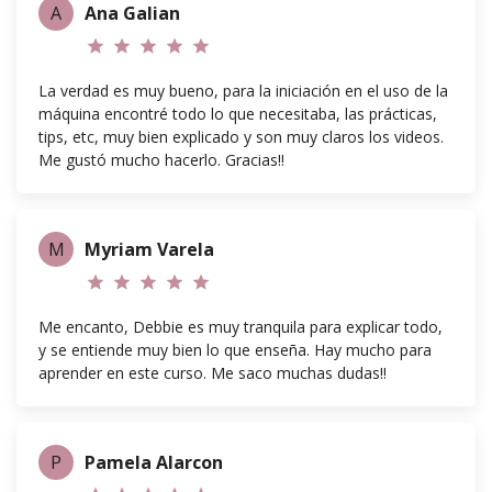
A
Ana Galian
star
star
star
star
star
La verdad es muy bueno, para la iniciación en el uso de la
máquina encontré todo lo que necesitaba, las prácticas,
tips, etc, muy bien explicado y son muy claros los videos.
Me gustó mucho hacerlo. Gracias!!
M
Myriam Varela
star
star
star
star
star
Me encanto, Debbie es muy tranquila para explicar todo,
y se entiende muy bien lo que enseña. Hay mucho para
aprender en este curso. Me saco muchas dudas!!
P
Pamela Alarcon