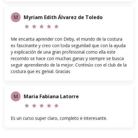
M
Myriam Edith Álvarez de Toledo
star
star
star
star
star
Me encanta aprender con Deby, el mundo de la costura
es fascinante y creo con toda seguridad que con la ayuda
y explicación de una gran profesional como ella este
recorrido se hace con muchas ganas y siempre se busca
seguir aprendiendo de la mejor. Continúo con el club de la
costura que es genial. Gracias
M
Maria Fabiana Latorre
star
star
star
star
star
Es un curso super claro, completo e interesante.