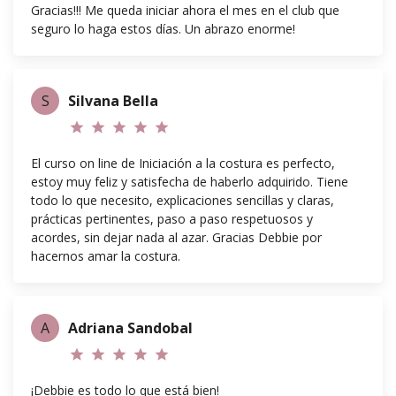
Gracias!!! Me queda iniciar ahora el mes en el club que
seguro lo haga estos días. Un abrazo enorme!
S
Silvana Bella
star
star
star
star
star
El curso on line de Iniciación a la costura es perfecto,
estoy muy feliz y satisfecha de haberlo adquirido. Tiene
todo lo que necesito, explicaciones sencillas y claras,
prácticas pertinentes, paso a paso respetuosos y
acordes, sin dejar nada al azar. Gracias Debbie por
hacernos amar la costura.
A
Adriana Sandobal
star
star
star
star
star
¡Debbie es todo lo que está bien!