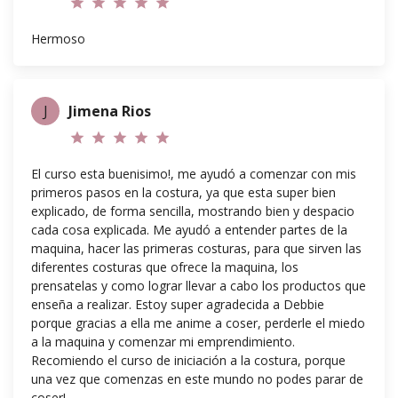
star
star
star
star
star
Hermoso
J
Jimena Rios
star
star
star
star
star
El curso esta buenisimo!, me ayudó a comenzar con mis
primeros pasos en la costura, ya que esta super bien
explicado, de forma sencilla, mostrando bien y despacio
cada cosa explicada. Me ayudó a entender partes de la
maquina, hacer las primeras costuras, para que sirven las
diferentes costuras que ofrece la maquina, los
prensatelas y como lograr llevar a cabo los productos que
enseña a realizar. Estoy super agradecida a Debbie
porque gracias a ella me anime a coser, perderle el miedo
a la maquina y comenzar mi emprendimiento.
Recomiendo el curso de iniciación a la costura, porque
una vez que comenzas en este mundo no podes parar de
coser!