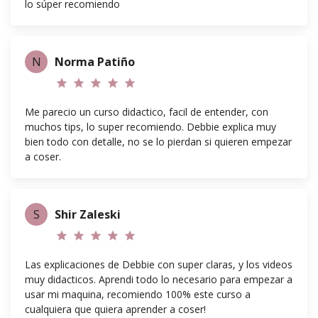
lo súper recomiendo
N
Norma Patiño
star
star
star
star
star
Me parecio un curso didactico, facil de entender, con
muchos tips, lo super recomiendo. Debbie explica muy
bien todo con detalle, no se lo pierdan si quieren empezar
a coser.
S
Shir Zaleski
star
star
star
star
star
Las explicaciones de Debbie con super claras, y los videos
muy didacticos. Aprendi todo lo necesario para empezar a
usar mi maquina, recomiendo 100% este curso a
cualquiera que quiera aprender a coser!