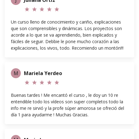
J
Juliana Ortiz
star
star
star
star
star
Un curso lleno de conocimiento y cariño, explicaciones
que son comprensibles y dinámicas. Los proyectos son
acorde a lo que se va aprendiendo, bien explicados y
fáciles de seguir. Debbie le pone mucho corazón a las
explicaciones, los vivos, todo. Recomiendo un montón!!!
M
Mariela Yerdeo
star
star
star
star
star
Buenas tardes ! Me encantó el curso , le doy un 10 re
entendible todo los vídeos son super completos todo la
info me re sirvió y la profe súper amorosa se ofreció del
día 1 para ayudarme ! Muchas Gracias.