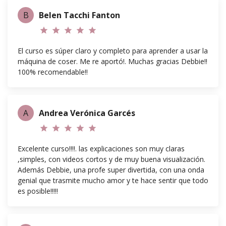
B
Belen Tacchi Fanton
star
star
star
star
star
El curso es súper claro y completo para aprender a usar la
máquina de coser. Me re aportó!. Muchas gracias Debbie!!
100% recomendable!!
A
Andrea Verónica Garcés
star
star
star
star
star
Excelente curso!!!!. las explicaciones son muy claras
,simples, con videos cortos y de muy buena visualización.
Además Debbie, una profe super divertida, con una onda
genial que trasmite mucho amor y te hace sentir que todo
es posible!!!!!