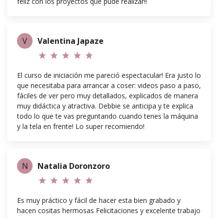
feliz con los proyectos que pude realizar!!
V
Valentina Japaze
star
star
star
star
star
El curso de iniciación me pareció espectacular! Era justo lo
que necesitaba para arrancar a coser: videos paso a paso,
fáciles de ver pero muy detallados, explicados de manera
muy didáctica y atractiva. Debbie se anticipa y te explica
todo lo que te vas preguntando cuando tenes la máquina
y la tela en frente! Lo super recomiendo!
N
Natalia Doronzoro
star
star
star
star
star
Es muy práctico y fácil de hacer esta bien grabado y
hacen cositas hermosas Felicitaciones y excelente trabajo