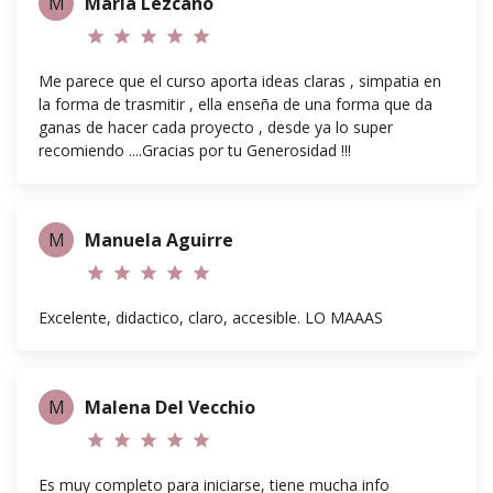
M
Maria Lezcano
star
star
star
star
star
Me parece que el curso aporta ideas claras , simpatia en
la forma de trasmitir , ella enseña de una forma que da
ganas de hacer cada proyecto , desde ya lo super
recomiendo ....Gracias por tu Generosidad !!!
M
Manuela Aguirre
star
star
star
star
star
Excelente, didactico, claro, accesible. LO MAAAS
M
Malena Del Vecchio
star
star
star
star
star
Es muy completo para iniciarse, tiene mucha info