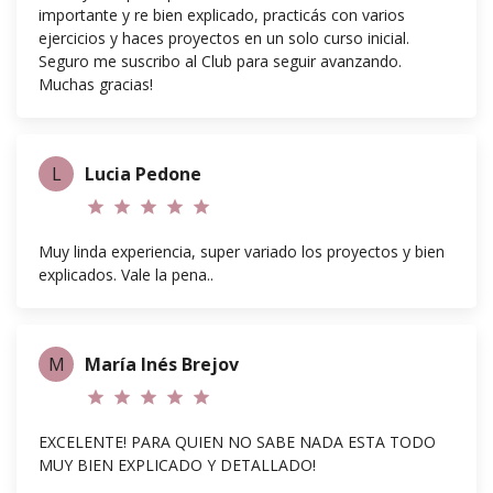
importante y re bien explicado, practicás con varios
ejercicios y haces proyectos en un solo curso inicial.
Seguro me suscribo al Club para seguir avanzando.
Muchas gracias!
L
Lucia Pedone
star
star
star
star
star
Muy linda experiencia, super variado los proyectos y bien
explicados. Vale la pena..
M
María Inés Brejov
star
star
star
star
star
EXCELENTE! PARA QUIEN NO SABE NADA ESTA TODO
MUY BIEN EXPLICADO Y DETALLADO!