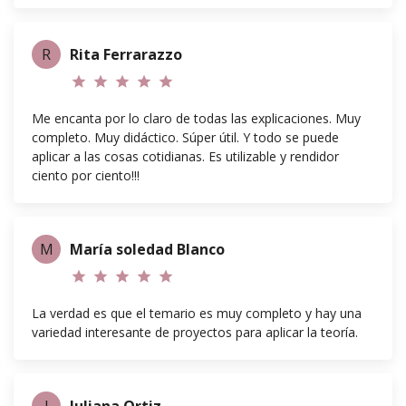
R
Rita Ferrarazzo
star
star
star
star
star
Me encanta por lo claro de todas las explicaciones. Muy
completo. Muy didáctico. Súper útil. Y todo se puede
aplicar a las cosas cotidianas. Es utilizable y rendidor
ciento por ciento!!!
M
María soledad Blanco
star
star
star
star
star
La verdad es que el temario es muy completo y hay una
variedad interesante de proyectos para aplicar la teoría.