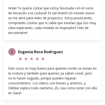
Hola!! Te quería contar que estoy fascinada con el curso
de iniciación a la costura!! Es tan lindo!!! Un mundo nuevo
se me abre para miles de proyectos. Estoy practicando,
comprando cositas que ni sabía que existían jaja Sos muy
clara explicando, cada módulo es inspirador!! Feliz de
encontrarte!!
E
Eugenia Roca Rodriguez
star
star
star
star
star
Este curso es muy bueno para quienes recién se inician en
la costura y también para quienes ya saben coser, pero
no lo hacen seguido, porque pueden repasar
conocimientos. Los videos son breves y amenos, y
Debbie explica todo clarísimo. ¡Es casi como estar con ella
en clase!