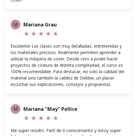
M
Mariana Grau
star
star
star
star
star
Excelente! Las clases son muy detalladas, entretenidas y
los materiales precisos. Realmente permiten aprender a
utilizar la máquina de coser. Desde cero a poder hacer
proyectos de costura de distinta complejidad, el curso es
100% recomendable. Para destacar, no solo la calidad del
material sino también la calidez de Debbie, un placer
escuchar sus explicaciones, consejos y propuestas.
M
Mariana "May" Pellice
star
star
star
star
star
Me super resultó. Partí de 0 conocimiento y estoy super