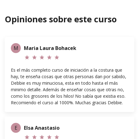
Curso online de Iniciación a la
Volver al
costura
curso
Opiniones sobre este curso
M
Maria Laura Bohacek
star
star
star
star
star
Es el más completo curso de iniciación a la costura que
hay, te enseña cosas que otras personas dan por sabido,
Debbie es muy minuciosa, esta en todo hasta el más
minimo detalle. Además de enseñar cosas que otras no,
como los grosores de los hilos! No sabía que existia eso.
Recomiendo el curso al 1000%. Muchas gracias Debbie.
E
Elsa Anastasio
star
star
star
star
star