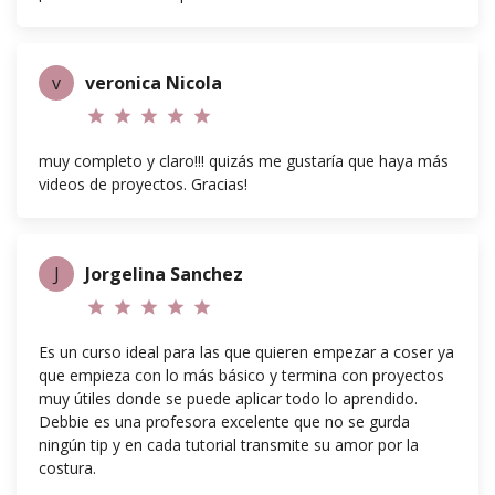
v
veronica Nicola
star
star
star
star
star
muy completo y claro!!! quizás me gustaría que haya más
videos de proyectos. Gracias!
J
Jorgelina Sanchez
star
star
star
star
star
Es un curso ideal para las que quieren empezar a coser ya
que empieza con lo más básico y termina con proyectos
muy útiles donde se puede aplicar todo lo aprendido.
Debbie es una profesora excelente que no se gurda
ningún tip y en cada tutorial transmite su amor por la
costura.