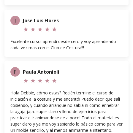
J
Jose Luis Flores
star
star
star
star
star
Excelente curso! aprendi desde cero y voy aprendiendo
cada vez mas con el Club de Costura!!!
P
Paula Antonioli
star
star
star
star
star
Hola Debbie, cómo estas? Recién termine el curso de
iniciación a la costura y me encantó! Puedo decir que salí
cosiendo, y cuando arranque no sabía ni como enhebrar
la aguja jaja...super claro y lleno de ejercicios para
practicar e ir animandose de a poco! Todo el material es
super claro y ya me voy sabiendo lo básico como para ver
un molde sencillo, y al menos animarme a intentarlo.