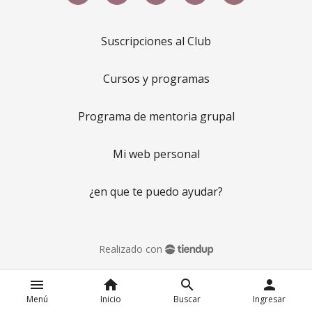
Suscripciones al Club
Cursos y programas
Programa de mentoria grupal
Mi web personal
¿en que te puedo ayudar?
Realizado con
menu
home
search
person
Menú
Inicio
Buscar
Ingresar