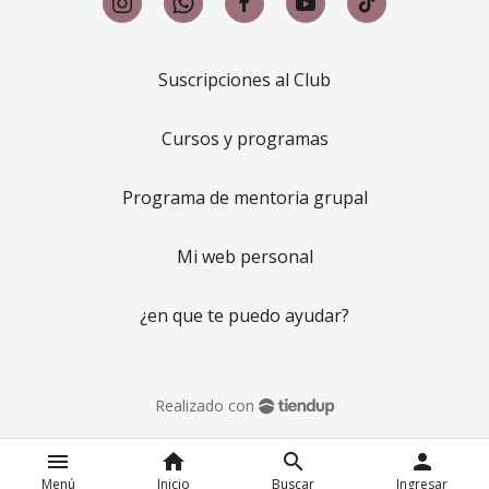
Suscripciones al Club
Cursos y programas
Programa de mentoria grupal
Mi web personal
¿en que te puedo ayudar?
Realizado con
menu
home
search
person
Menú
Inicio
Buscar
Ingresar