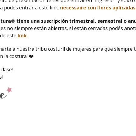
deito de presentación tenés que entrar en "ingresar" y sólo c
 podés entrar a este link:
necessaire con flores aplicadas
tura® tiene una suscripción trimestral, semestral o anu
nes no siempre están abiertas, si están cerradas podés anot
de este
link
.
marte a nuestra tribu costuril de mujeres para que siempre t
 la costura! ❤️
clase!
s!