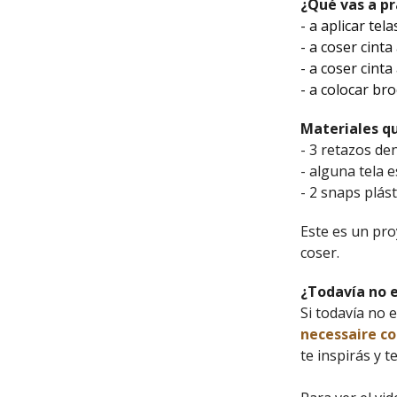
¿Qué vas a pr
- a aplicar tel
- a coser cinta
- a coser cinta
- a colocar br
Materiales qu
- 3 retazos den
- alguna tela 
- 2 snaps plást
Este es un pr
coser.
¿Todavía no e
Si todavía no 
necessaire co
te inspirás y 