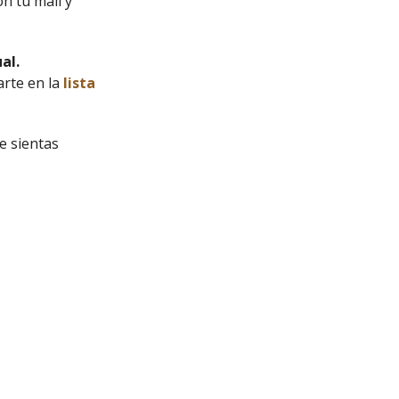
on tu mail y
al.
arte en la
lista
e sientas