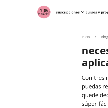
keyboard_arrow_down
suscripciones
cursos y pr
Inicio
Blog
neces
apli
Con tres 
puedas re
quede dec
súper fáci