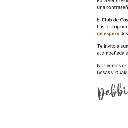
Para ver el vi
una contraseña
El
Club de Cos
Las inscripcio
de espera
des
Te invito a su
acompañada en
Nos vemos en 
Besos virtuale