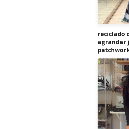
reciclado 
agrandar j
patchwor