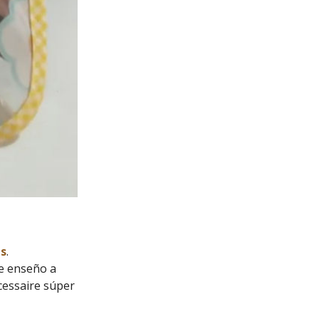
as
.
te enseño a
cessaire súper