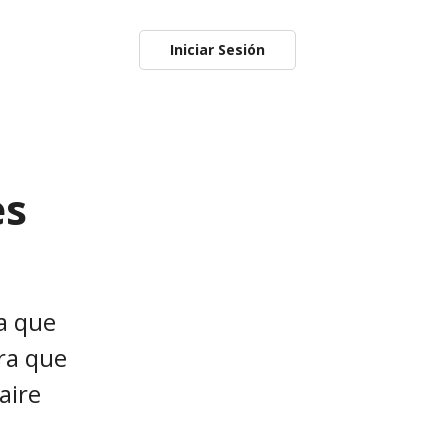
Iniciar Sesión
es
da que
ara que
aire