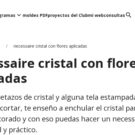
keyboard_arrow_down
search
ogramas
moldes PDF
proyectos del Club
mi web
consultas
necessaire cristal con flores aplicadas
saire cristal con flor
cadas
retazos de cristal y alguna tela estampa
cortar, te enseño a enchular el cristal p
orado y con eso puedas hacer un necess
l y práctico.