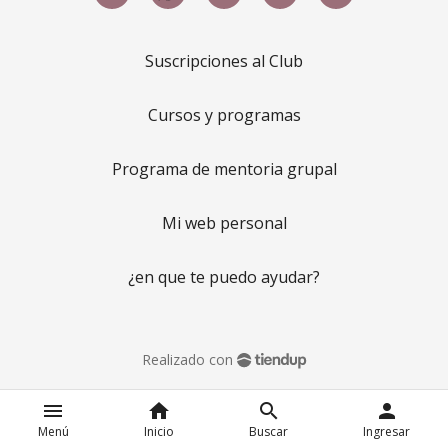
Suscripciones al Club
Cursos y programas
Programa de mentoria grupal
Mi web personal
¿en que te puedo ayudar?
Realizado con
menu
home
search
person
Menú
Inicio
Buscar
Ingresar