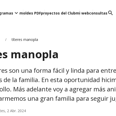
keyboard_arrow_down
search
ogramas
moldes PDF
proyectos del Club
mi web
consultas
títeres manopla
res manopla
res son una forma fácil y linda para entr
s de la familia. En esta oportunidad hici
ollo. Más adelante voy a agregar más an
armemos una gran familia para seguir j
tes, 2 Abr. 2024