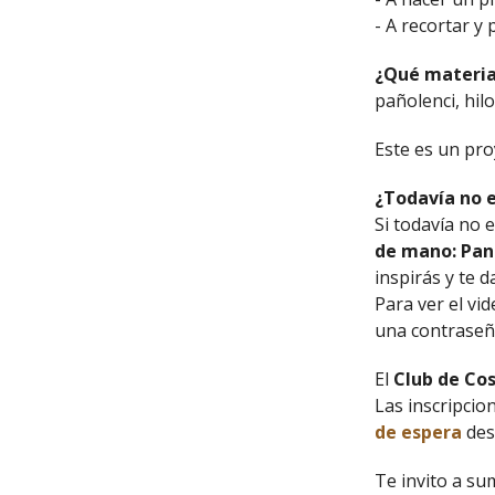
- A recortar y
¿Qué material
pañolenci, hil
Este es un pro
¿Todavía no e
Si todavía no 
de mano: Pan
inspirás y te 
Para ver el vi
una contraseña
El
Club de Cos
Las inscripcio
de espera
des
Te invito a su