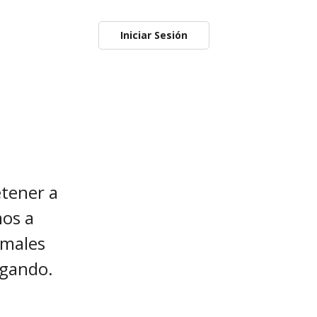
Iniciar Sesión
etener a
mos a
imales
ugando.