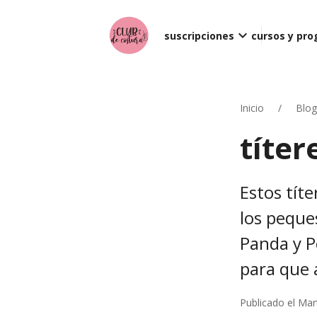
keyboard_arrow_down
suscripciones
cursos y pr
Inicio
Blog
títe
Estos títe
los peque
Panda y P
para que 
Publicado el Mar