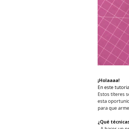
¡Holaaaa!
En este tutori
Estos títeres s
esta oportunid
para que arme
¿Qué técnicas
- A hacer un p