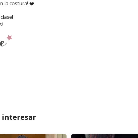
 la costura! ❤️
clase!
s!
 interesar