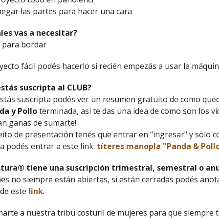
 pegar las partes para hacer una cara
es vas a necesitar?
o para bordar
yecto fácil podés hacerlo si recién empezás a usar la máquin
stás suscripta al CLUB?
estás suscripta podés ver un resumen gratuito de como que
da y Pollo
terminada, asi te das una idea de como son los vi
dan ganas de sumarte!
deito de presentación tenés que entrar en "ingresar" y sólo c
 podés entrar a este link:
títeres manopla "Panda & Poll
tura® tiene una suscripción trimestral, semestral o anu
nes no siempre están abiertas, si están cerradas podés anot
de este
link
.
marte a nuestra tribu costuril de mujeres para que siempre t