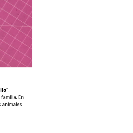
llo"
.
 familia. En
s animales