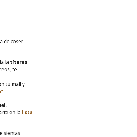
a de coser.
da la
títeres
deos, te
on tu mail y
o"
al.
arte en la
lista
e sientas